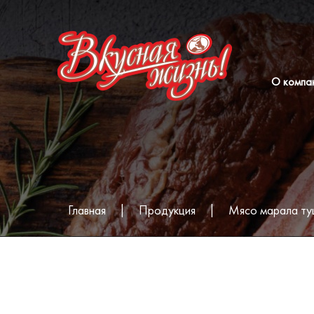
О компа
Главная
|
Продукция
|
Мясо марала ту