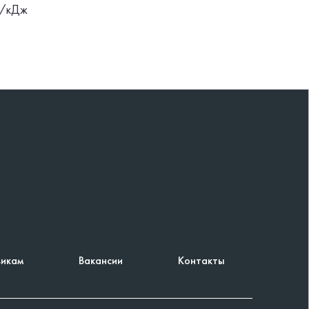
л/кДж
икам
Вакансии
Контакты