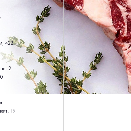
к
я, 422
на, 2
30
е
ект, 19