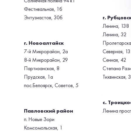
Солнечная поляна 94 к1
Фестивальная, 1б
Энтузиастов, 30б
г. Рубцовс
Ленина, 138
Ленина, 32
г. Новоалтайск
Пролетарска
7-й Микрорайон, 2a
Северная, 13
8-й Микрорайон, 29
Сенная, 42
Партизанская, 8
Степана Рази
Прудская, 1а
Тихвинская, 
пос.Белоярск, Советов, 5
с. Троицко
Павловский район
Ленина просп
п. Новые Зори
Комсомольская, 1