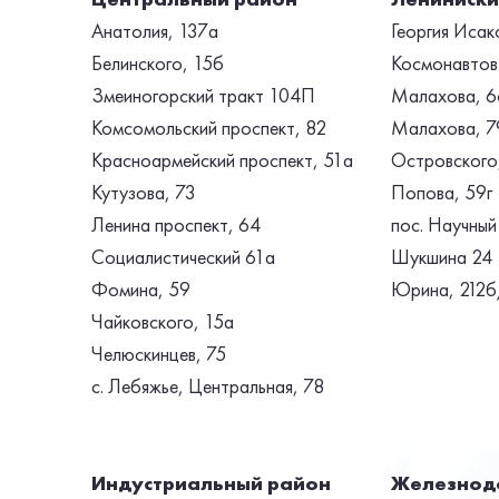
Анатолия, 137а
Георгия Исак
Белинского, 15б
Космонавтов
Змеиногорский тракт 104П
Малахова, 
Комсомольский проспект, 82
Малахова, 7
Красноармейский проспект, 51а
Островского,
Кутузова, 73
Попова, 59г
Ленина проспект, 64
пос. Научный
Социалистический 61а
Шукшина 24
Фомина, 59
Юрина, 212
Чайковского, 15а
Челюскинцев, 75
с. Лебяжье, Центральная, 78
Индустриальный район
Железнод