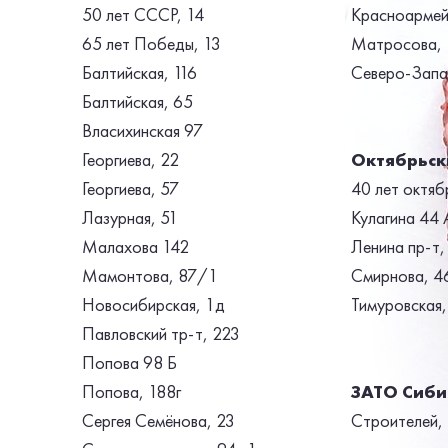
50 лет СССР, 14
Красноармейс
65 лет Победы, 13
Матросова, 
Балтийская, 116
Северо-Запа
Балтийская, 65
Власихинская 97
Георгиева, 22
Октябрьск
Георгиева, 57
40 лет октяб
Лазурная, 51
Кулагина 44 
Малахова 142
Ленина пр-т,
Мамонтова, 87/1
Смирнова, 4
Новосибирская, 1д
Тимуровская,
Павловский тр-т, 223
Попова 98 Б
Попова, 188г
ЗАТО Сиби
Сергея Семёнова, 23
Строителей,