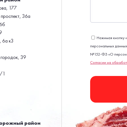
ова, 177
 проспект, 36а
66б
9
Нажимая кнопку «
 6а к3
персональных данных,
№152-ФЗ «О персональ
 городок, 39
Согласии на обработ
б/1
орожный район