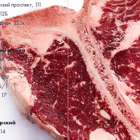
кий проспект, 111
12Б
дная, 222к
ий район
ря, 2а
А
 159
6/1
 17
рский
 14